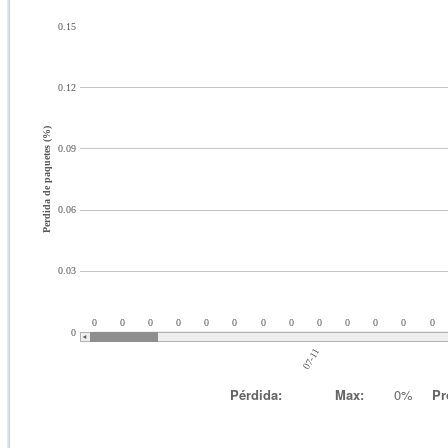
0.15
0.12
Perdida de paquetes (%)
0.09
0.06
0.03
0
0
0
0
0
0
0
0
0
0
0
0
0
0
07-11
Pérdida:
Max:
0%
Pr