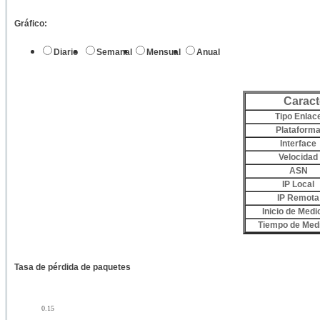
Gráfico:
Diario
Semanal
Mensual
Anual
Caract
Tipo Enlac
Plataform
Interface
Velocidad
ASN
IP Local
IP Remota
Inicio de Medi
Tiempo de Med
Tasa de pérdida de paquetes
0.15