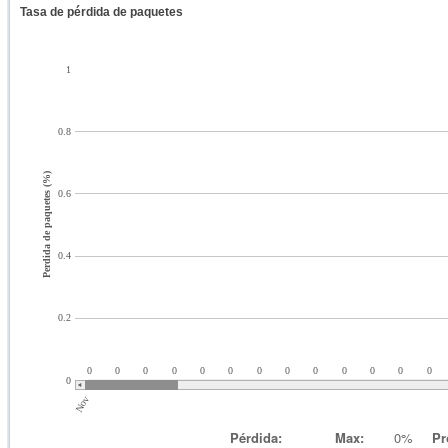
Tasa de pérdida de paquetes
1
0.8
Perdida de paquetes (%)
0.6
0.4
0.2
0
0
0
0
0
0
0
0
0
0
0
0
0
0
Nov
Pérdida:
Max:
0%
Pr