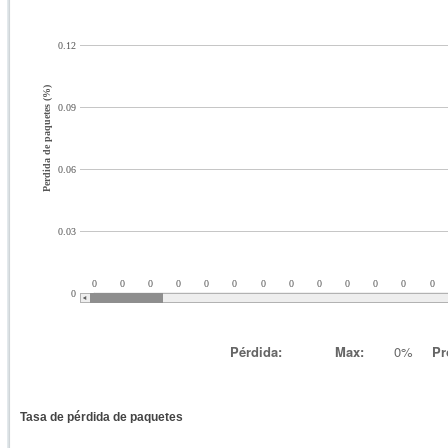
0.12
Perdida de paquetes (%)
0.09
0.06
0.03
0
0
0
0
0
0
0
0
0
0
0
0
0
0
Pérdida:
Max:
0%
Pr
Tasa de pérdida de paquetes