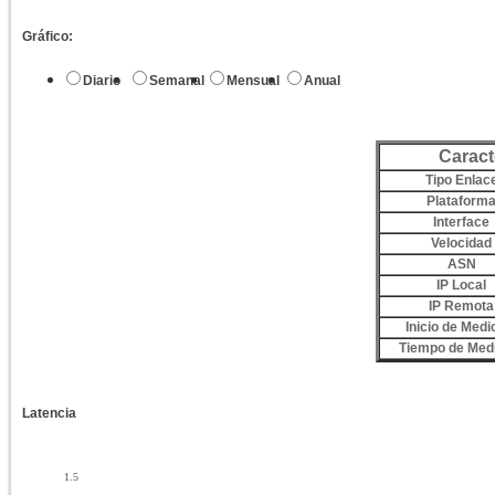
Gráfico:
Diario
Semanal
Mensual
Anual
Caract
Tipo Enlac
Plataform
Interface
Velocidad
ASN
IP Local
IP Remota
Inicio de Medi
Tiempo de Med
Latencia
1.5