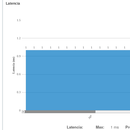
Latencia
1.5
1.2
1
1
1
1
1
1
1
1
1
1
1
1
1
0.9
Latencia (ms)
0.6
0.3
0
Apr
Latencia:
Max:
1 ms
Pr