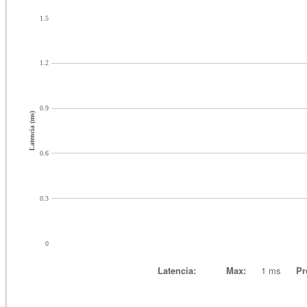
1.5
1.2
0.9
Latencia (ms)
0.6
0.3
0
Latencia:
Max:
1 ms
Pr