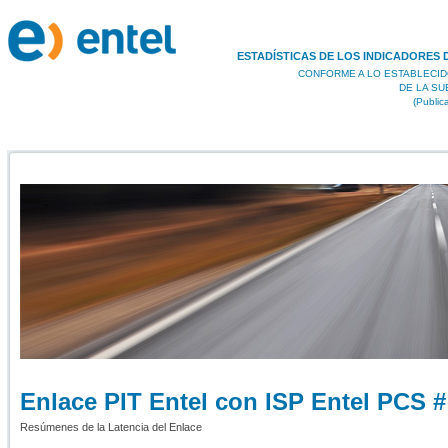
ESTADÍSTICAS DE LOS INDICADORES 
CONFORME A LO ESTABLECID
DE LA S
(Public
Enlace PIT Entel con ISP Entel PCS #
Resúmenes de la Latencia del Enlace