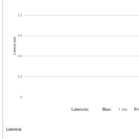
1.2
0.9
Latencia (ms)
0.6
0.3
0
Latencia:
Max:
1 ms
Pr
Latencia