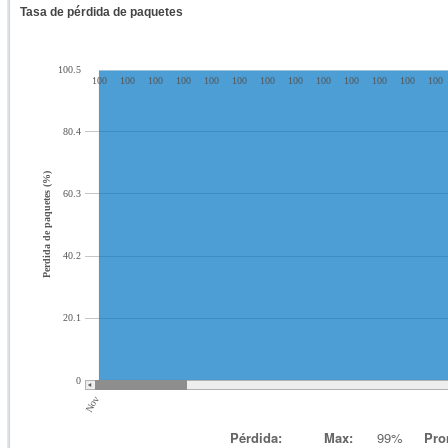
Tasa de pérdida de paquetes
100.5
100
100
100
100
100
100
100
100
100
100
100
100
100
80.4
Perdida de paquetes (%)
60.3
40.2
20.1
0
Nov
Pérdida:
Max:
99%
Pro