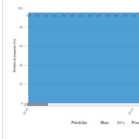
105
100
100
100
100
100
100
100
100
100
100
100
100
100
84
Perdida de paquetes (%)
63
42
21
0
07-10
07-11
Pérdida:
Max:
95%
Pro