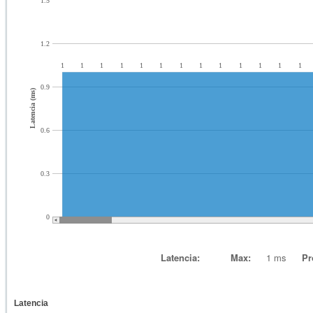
1.5
1.2
1
1
1
1
1
1
1
1
1
1
1
1
1
0.9
Latencia (ms)
0.6
0.3
0
Latencia:
Max:
1 ms
Pr
Latencia