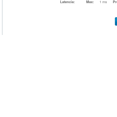
Latencia:
Max:
1 ms
Pr