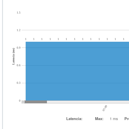
1.5
1.2
1
1
1
1
1
1
1
1
1
1
1
1
1
0.9
Latencia (ms)
0.6
0.3
0
07-09
Latencia:
Max:
1 ms
Pr