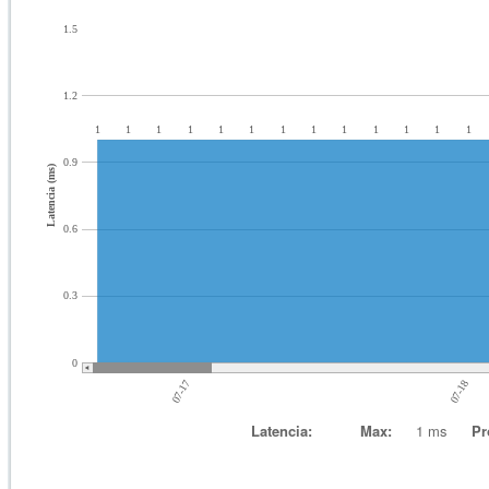
1.5
1.2
1
1
1
1
1
1
1
1
1
1
1
1
1
0.9
Latencia (ms)
0.6
0.3
0
07-17
07-18
Latencia:
Max:
1 ms
Pr