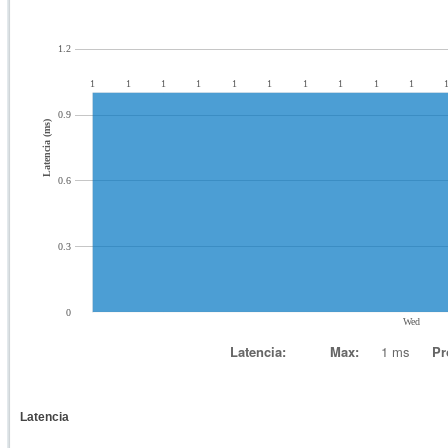
1.2
1
1
1
1
1
1
1
1
1
1
0.9
Latencia (ms)
0.6
0.3
0
Wed
Latencia:
Max:
1 ms
Pr
Latencia