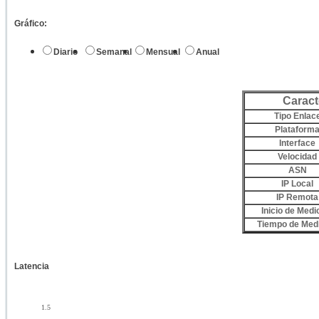
Gráfico:
Diario
Semanal
Mensual
Anual
Caract
Tipo Enlac
Plataform
Interface
Velocidad
ASN
IP Local
IP Remota
Inicio de Medi
Tiempo de Med
Latencia
1.5