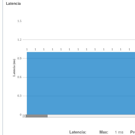
Latencia
1.5
1.2
1
1
1
1
1
1
1
1
1
1
1
1
1
0.9
Latencia (ms)
0.6
0.3
0
Latencia:
Max:
1 ms
Pr