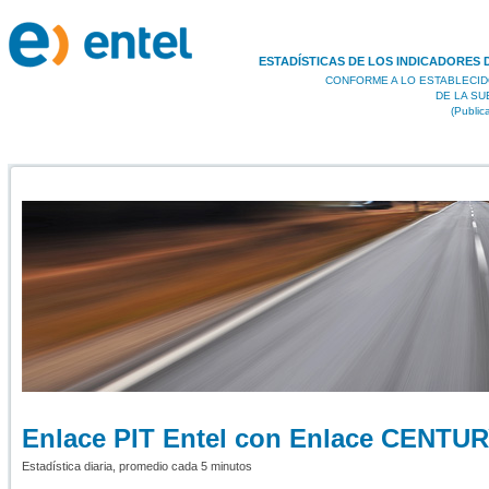
ESTADÍSTICAS DE LOS INDICADORES 
CONFORME A LO ESTABLECID
DE LA S
(Public
Enlace PIT Entel con Enlace CENTU
Estadística diaria, promedio cada 5 minutos