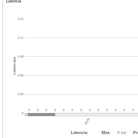
Latencia
0.15
0.12
0.09
Latencia (ms)
0.06
0.03
0
0
0
0
0
0
0
0
0
0
0
0
0
0
04:00
Latencia:
Max:
0 ms
Pr