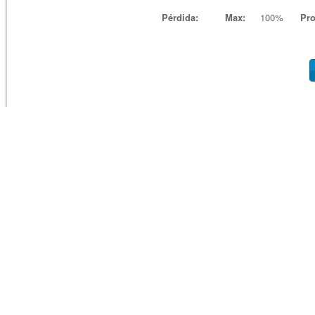
Pérdida:
Max:
100%
Pr