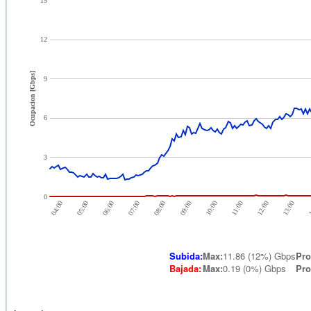
15
12
Ocupacion [Gbps]
9
6
3
0
05:00
07:00
04:00
12:00
09:00
06:00
1
11:00
08:00
13:00
10:00
Subida:
Max:
11.86 (12%) Gbps
Pr
Bajada:
Max
:
0.19 (0%) Gbps
Pr