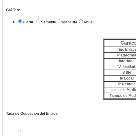
Gráfico:
Diario
Semanal
Mensual
Anual
Caract
Tipo Enlac
Plataform
Interface
Velocidad
ASN
IP Local
IP Remota
Inicio de Medi
Tiempo de Med
Tasa de Ocupación del Enlace
0.15