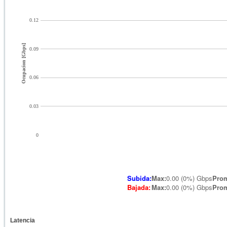
0.12
Ocupacion [Gbps]
0.09
0.06
0.03
0
Subida:
Max:
0.00 (0%) Gbps
Pro
Bajada:
Max
:
0.00 (0%) Gbps
Pro
Latencia