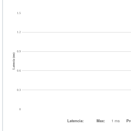
1.5
1.2
0.9
Latencia (ms)
0.6
0.3
0
Latencia:
Max:
1 ms
Pr