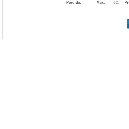
Pérdida:
Max:
0%
Pr