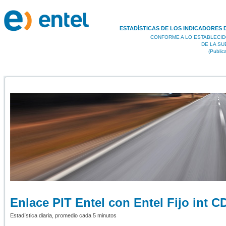
ESTADÍSTICAS DE LOS INDICADORES 
CONFORME A LO ESTABLECID
DE LA S
(Public
Enlace PIT Entel con Entel Fijo int C
Estadística diaria, promedio cada 5 minutos