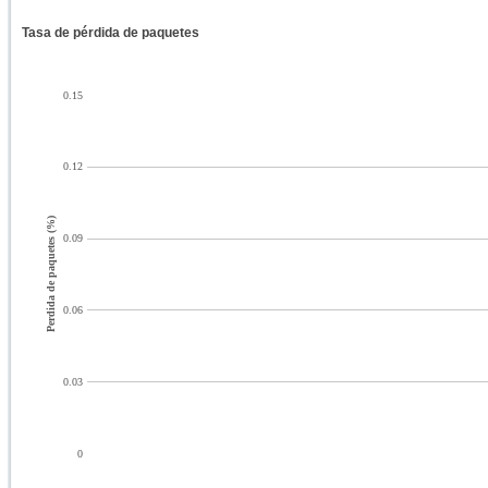
Tasa de pérdida de paquetes
0.15
0.12
Perdida de paquetes (%)
0.09
0.06
0.03
0