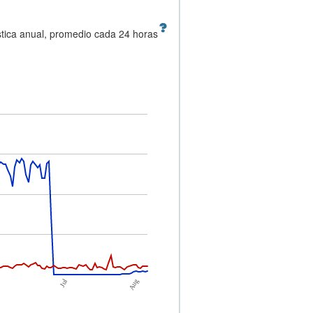
stica anual, promedio cada 24 horas
Jul
n
Aug