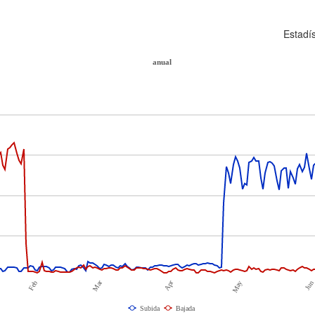
Estadí
anual
Mar
Apr
May
Feb
Ju
Subida
Bajada