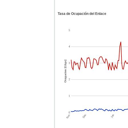
Tasa de Ocupación del Enlace
5
4
Ocupacion [Gbps]
3
2
1
0
Dec
Jan
Nov