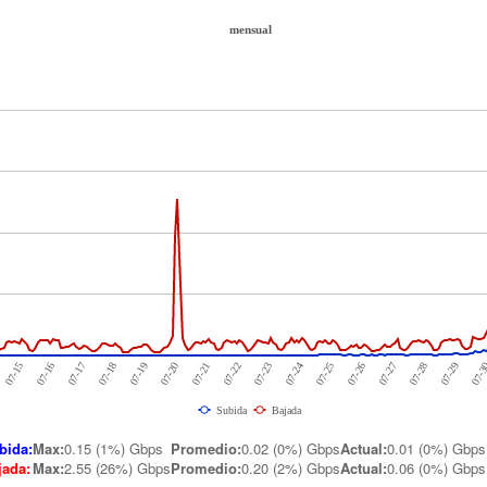
mensual
07-15
07-20
07-18
07-16
07-25
07-23
07-21
07-
07-19
07-28
07-17
07-26
07-24
07-22
07-29
07-27
Subida
Bajada
bida:
Max:
0.15 (1%) Gbps
Promedio
:
0.02 (0%) Gbps
Actual
:
0.01 (0%) Gbps
jada:
Max
:
2.55 (26%) Gbps
Promedio
:
0.20 (2%) Gbps
Actual
:
0.06 (0%) Gbps