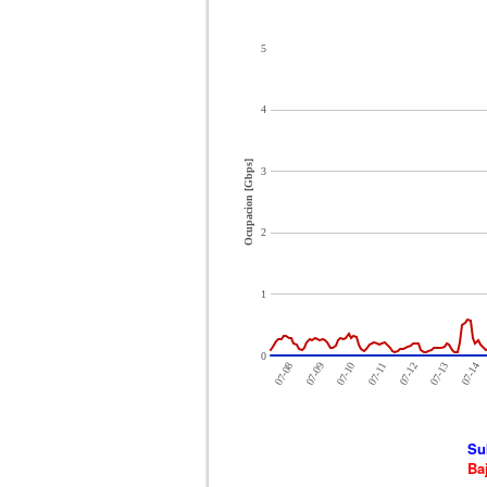
5
4
Ocupacion [Gbps]
3
2
1
0
07-10
07-08
07-13
07-11
07-09
07-14
07-12
Su
Ba