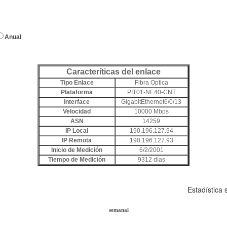
Anual
Caracteríticas del enlace
Tipo Enlace
Fibra Optica
Plataforma
PIT01-NE40-CNT
Interface
GigabitEthernet6/0/13
Velocidad
10000 Mbps
ASN
14259
IP Local
190.196.127.94
IP Remota
190.196.127.93
Inicio de Medición
6/2/2001
Tiempo de Medición
9312 días
Estadística
semanal