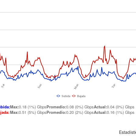
Tue
Sat
Sun
Mon
Subida
Bajada
bida:
Max:
0.18 (1%) Gbps
Promedio
:
0.08 (0%) Gbps
Actual
:
0.04 (0%) Gbps
jada:
Max
:
0.51 (5%) Gbps
Promedio
:
0.20 (2%) Gbps
Actual
:
0.16 (1%) Gbps
Estadíst