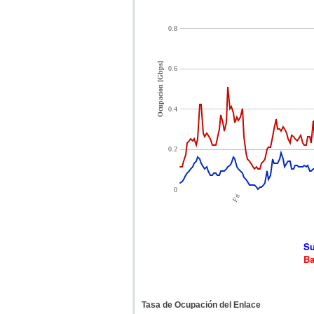
0.8
Ocupacion [Gbps]
0.6
0.4
0.2
0
Fri
Su
Ba
Tasa de Ocupación del Enlace