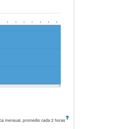
1
1
1
1
1
1
1
1
1
1
1
1
1
1
1
1
ica mensual, promedio cada 2 horas