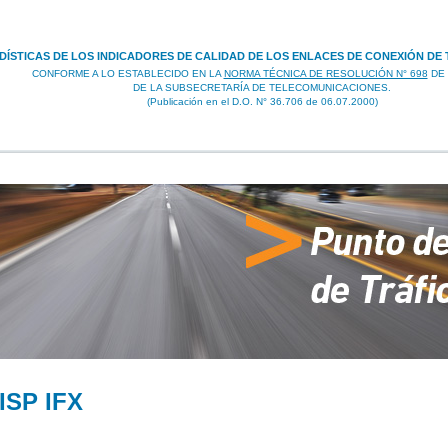
DÍSTICAS DE LOS INDICADORES DE CALIDAD DE LOS ENLACES DE CONEXIÓN DE
CONFORME A LO ESTABLECIDO EN LA
NORMA TÉCNICA DE RESOLUCIÓN N° 698
DE 
DE LA SUBSECRETARÍA DE TELECOMUNICACIONES.
(Publicación en el D.O. N° 36.706 de 06.07.2000)
 ISP IFX