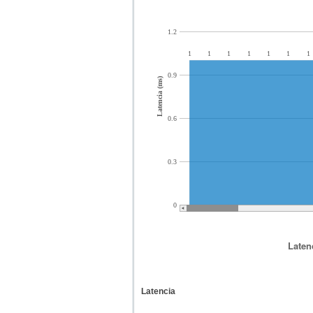
1.2
1
1
1
1
1
1
1
0.9
Latencia (ms)
0.6
0.3
0
Laten
Latencia