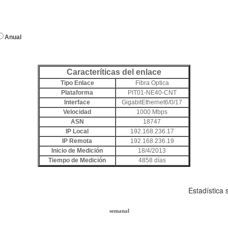
Anual
Caracteríticas del enlace
Tipo Enlace
Fibra Optica
Plataforma
PIT01-NE40-CNT
Interface
GigabitEthernet6/0/17
Velocidad
1000 Mbps
ASN
18747
IP Local
192.168.236.17
IP Remota
192.168.236.19
Inicio de Medición
18/4/2013
Tiempo de Medición
4858 días
Estadística
semanal