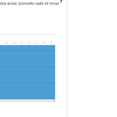
stica anual, promedio cada 24 horas
1
1
1
1
1
1
1
1
1
1
1
1
1
1
1
1