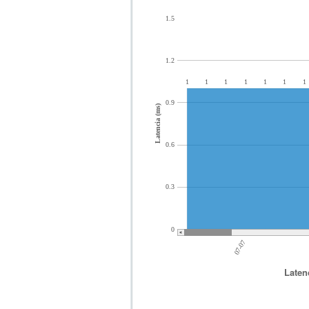
1.5
1.2
1
1
1
1
1
1
1
0.9
Latencia (ms)
0.6
0.3
0
07-07
Laten