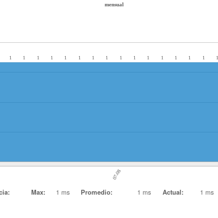
mensual
1
1
1
1
1
1
1
1
1
1
1
1
1
1
1
07-08
cia:
Max:
1 ms
Promedio:
1 ms
Actual:
1 ms