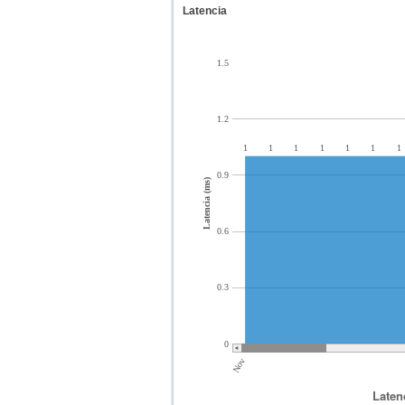
Latencia
1.5
1.2
1
1
1
1
1
1
1
0.9
Latencia (ms)
0.6
0.3
0
Nov
Laten