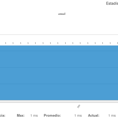
Estadí
anual
1
1
1
1
1
1
1
1
1
1
1
1
1
1
1
Dec
cia:
Max:
1 ms
Promedio:
1 ms
Actual:
1 ms