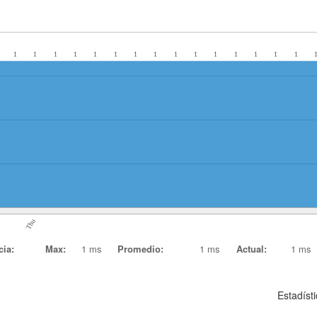
1
1
1
1
1
1
1
1
1
1
1
1
1
1
1
Thu
cia:
Max:
1 ms
Promedio:
1 ms
Actual:
1 ms
Estadíst