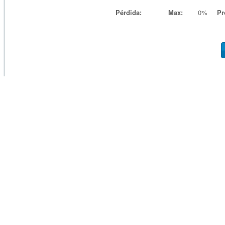
Pérdida:
Max:
0%
Pr