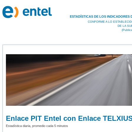
ESTADÍSTICAS DE LOS INDICADORES 
CONFORME A LO ESTABLECID
DE LA S
(Public
Enlace PIT Entel con Enlace TELXIU
Estadística diaria, promedio cada 5 minutos