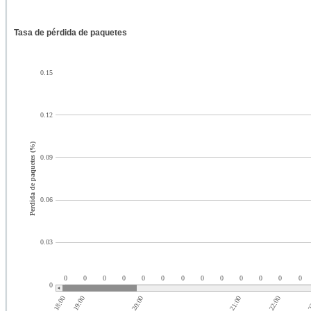
Tasa de pérdida de paquetes
0.15
0.12
Perdida de paquetes (%)
0.09
0.06
0.03
0
0
0
0
0
0
0
0
0
0
0
0
0
0
18:00
21:00
19:00
20:00
22:00
2