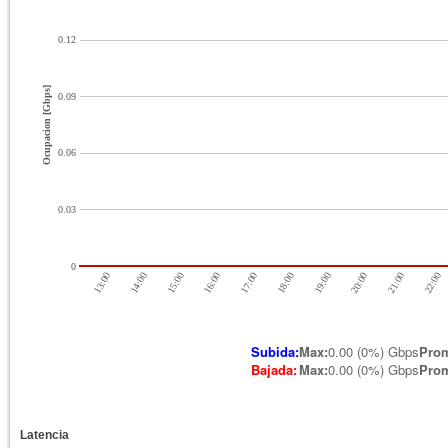
0.12
Ocupacion [Gbps]
0.09
0.06
0.03
0
13:00
16:00
19:00
22:00
14:00
17:00
20:00
15:00
18:00
21:00
Subida:
Max:
0.00 (0%) Gbps
Pro
Bajada:
Max
:
0.00 (0%) Gbps
Pro
Latencia