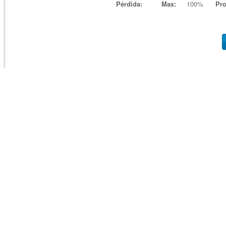
Pérdida:
Max:
100%
Pr