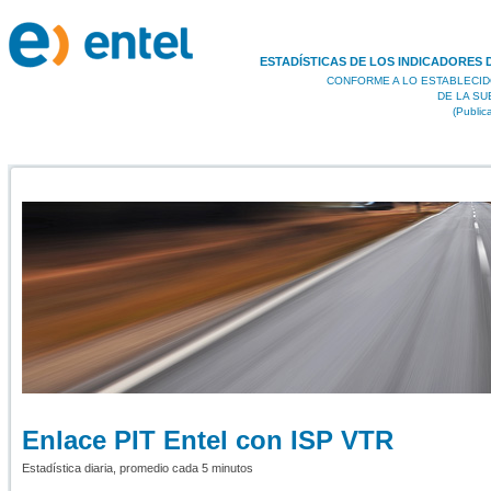
ESTADÍSTICAS DE LOS INDICADORES 
CONFORME A LO ESTABLECID
DE LA S
(Public
Enlace PIT Entel con ISP VTR
Estadística diaria, promedio cada 5 minutos