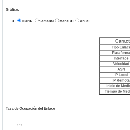
Gráfico:
Diario
Semanal
Mensual
Anual
Caract
Tipo Enlac
Plataform
Interface
Velocidad
ASN
IP Local
IP Remota
Inicio de Medi
Tiempo de Med
Tasa de Ocupación del Enlace
0.15