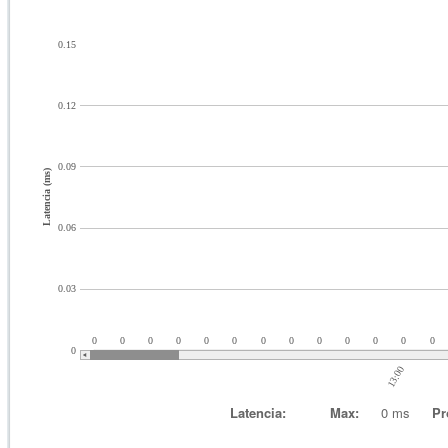
0.15
0.12
0.09
Latencia (ms)
0.06
0.03
0
0
0
0
0
0
0
0
0
0
0
0
0
0
13:00
Latencia:
Max:
0 ms
Pr