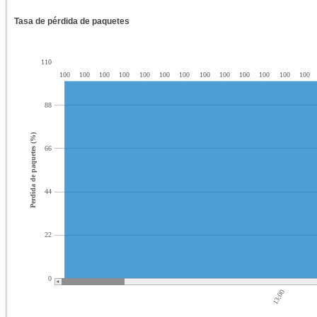
Tasa de pérdida de paquetes
110
100
100
100
100
100
100
100
100
100
100
100
100
100
88
Perdida de paquetes (%)
66
44
22
0
13:00